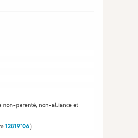
 de non-parenté, non-alliance et
re
12819*06
)