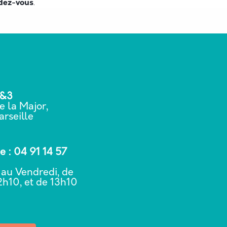
.
ndez-vous
2&3
e la Major,
rseille
 : 04 91 14 57
 au Vendredi, de
2h10, et de 13h10
0