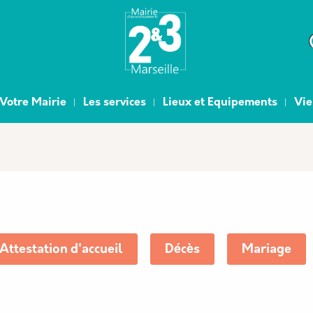
e
Votre Mairie
Les services
Lieux et Equipements
Vie
Attestation d'accueil
Décès
Mariage