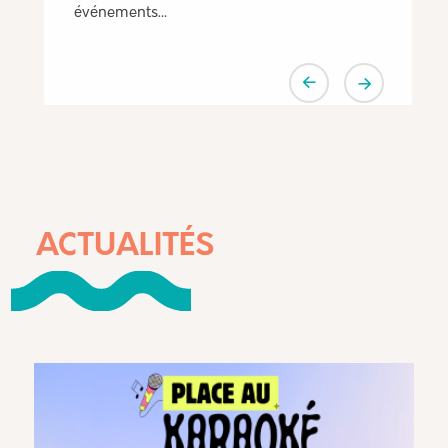
des soirées karaokés initialement
programmées les 7 et 8…
ACTUALITÉS