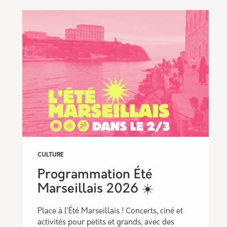
ACTUALITÉ
🚨[REPORTÉ] 🎤Place au
karaoké à la Belle de Mai
et au Panier
ciné et
c des
🚨La Mairie du 2/3 vous informe du report