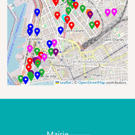
Leaflet
|
©
OpenStreetMap
contributors