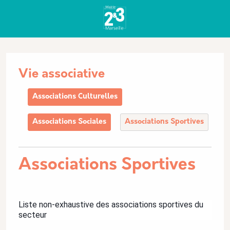
Aller au contenu principal
Panneau de gestion des cookies
Vie associative
Associations Culturelles
Associations Sociales
Associations Sportives
Associations Sportives
Description
Liste non-exhaustive des associations sportives du
secteur