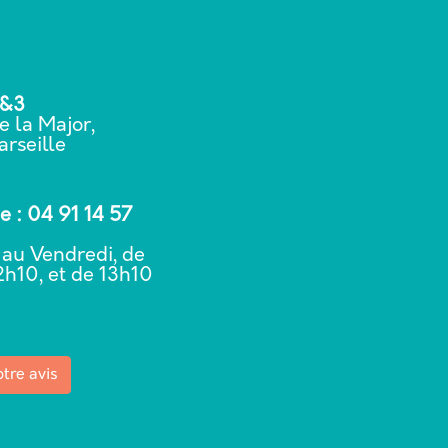
2&3
e la Major,
rseille
 : 04 91 14 57
 au Vendredi, de
2h10, et de 13h10
0
tre avis