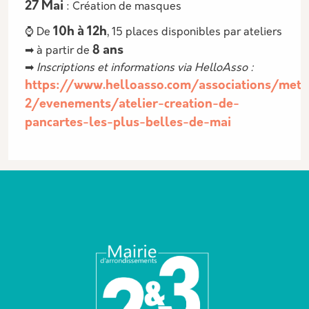
27 Mai
: Création de masques
10h à 12h
⌚ De
, 15 places disponibles par ateliers
8 ans
➡ à partir de
➡
Inscriptions et informations via HelloAsso :
https://www.helloasso.com/associations/meta
2/evenements/atelier-creation-de-
pancartes-les-plus-belles-de-mai