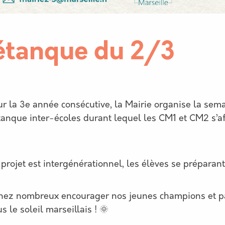
étanque du 2/3
cription
ur la 3e année consécutive, la Mairie organise la sema
tanque inter-écoles durant lequel les CM1 et CM2 s’a
 projet est intergénérationnel, les élèves se préparan
nez nombreux encourager nos jeunes champions et pa
s le soleil marseillais ! 🌞