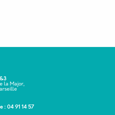
2&3
e la Major,
rseille
 : 04 91 14 57