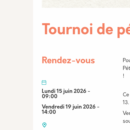
Tournoi de p
Des
Rendez-vous
Po
Pé
!
Lundi 15 juin 2026 -
Ce
09:00
13.
Vendredi 19 juin 2026 -
14:00
Ve
sou