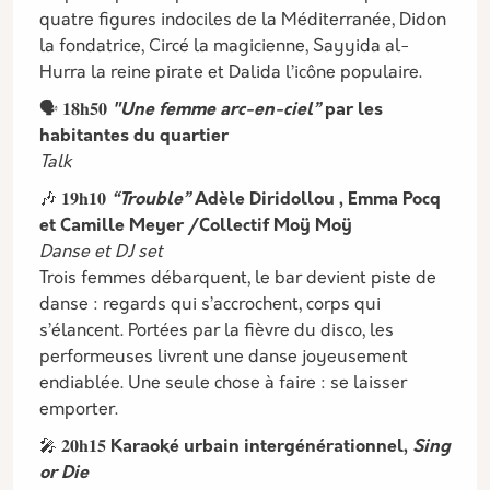
quatre figures indociles de la Méditerranée, Didon
la fondatrice, Circé la magicienne, Sayyida al-
Hurra la reine pirate et Dalida l’icône populaire.
🗣️ 𝟏𝟖𝐡𝟓𝟎
"Une femme arc-en-ciel”
par les
habitantes du quartier
Talk
🎶 𝟏𝟗𝐡𝟏𝟎
“Trouble”
Adèle Diridollou , Emma Pocq
et Camille Meyer /Collectif Moÿ Moÿ
Danse et DJ set
Trois femmes débarquent, le bar devient piste de
danse : regards qui s’accrochent, corps qui
s’élancent. Portées par la fièvre du disco, les
performeuses livrent une danse joyeusement
endiablée. Une seule chose à faire : se laisser
emporter.
🎤 𝟐𝟎𝐡𝟏𝟓
Karaoké urbain intergénérationnel,
Sing
or Die