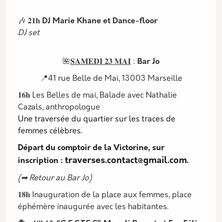
🎶 𝟐𝟏𝐡
DJ Marie Khane et Dance-floor
DJ set
🌺
𝐒𝐀𝐌𝐄𝐃𝐈 𝟐𝟑 𝐌𝐀𝐈
:
Bar Jo
📍41 rue Belle de Mai, 13003 Marseille
𝟏𝟔𝐡 Les Belles de mai, Balade avec Nathalie
Cazals, anthropologue
Une traversée du quartier sur les traces de
femmes célèbres.
Départ du comptoir de la Victorine, sur
traverses.contact@gmail.com
inscription :
.
(➡ Retour au Bar Jo)
𝟏𝟖𝐡 Inauguration de la place aux femmes, place
éphémère inaugurée avec les habitantes.