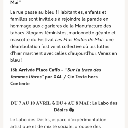
Mai"
La rue passe au bleu ! Habitant·es, enfants et
familles sont invité.e.s à rejoindre la parade en
hommage aux cigarières de la Manufacture des
tabacs. Slogans féministes, marionnette géante et
mascotte du Festival
Les Plus Belles de Mai
: une
déambulation festive et collective où les luttes
d’hier marchent avec celles d’aujourd’hui. Venez en
bleu !
𝟏𝟖𝐡
Arrivée Place Caffo -
"Sur la trace des
femmes libres"
par XAL / Cie Texte hors
Contexte
𝐃𝐔 𝟕 𝐀𝐔 𝟏𝟎 𝐀𝐕𝐑𝐈𝐋
&
𝐃𝐔 𝟒 𝐀𝐔 𝟖 𝐌𝐀𝐈
:
Le Labo des
Désirs 🎭
Le Labo des Désirs, espace d'expérimentation
artistique et de mixité sociale, propose des