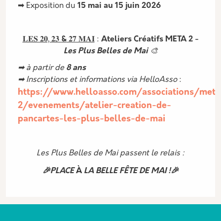
➡ Exposition du
15 mai au 15 juin 2026
𝐋𝐄𝐒 𝟐𝟎, 𝟐𝟑
&
𝟐𝟕 𝐌𝐀𝐈
:
Ateliers Créatifs META 2 -
Les Plus Belles de Mai
🎨
➡ à partir de
8 ans
➡ Inscriptions et informations via HelloAsso
:
https://www.helloasso.com/associations/meta
2/evenements/atelier-creation-de-
pancartes-les-plus-belles-de-mai
Les Plus Belles de Mai passent le relais :
🎉PLACE
À
LA BELLE FÊTE DE MAI !🎉