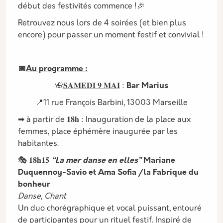
début des festivités commence !🎉
Retrouvez nous lors de 4 soirées (et bien plus
encore) pour passer un moment festif et convivial !
📅
Au programme :
🌺
𝐒𝐀𝐌𝐄𝐃𝐈 𝟗 𝐌𝐀𝐈
:
Bar Marius
📍11 rue François Barbini, 13003 Marseille
➡ à partir de 𝟏𝟖𝐡 : Inauguration de la place aux
femmes, place éphémère inaugurée par les
habitantes.
🎭 𝟏𝟖𝐡𝟏𝟓
“La mer danse en elles”
Mariane
Duquennoy-Savio et Ama Sofia /la Fabrique du
bonheur
Danse, Chant
Un duo chorégraphique et vocal puissant, entouré
de participantes pour un rituel festif. Inspiré de