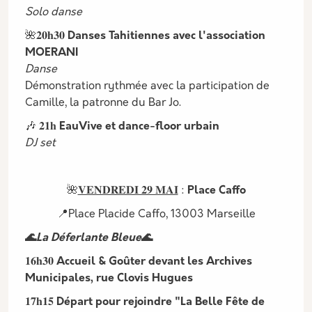
Solo danse
🌺𝟐𝟎𝐡𝟑𝟎
Danses Tahitiennes avec l'association
MOERANI
Danse
Démonstration rythmée avec la participation de
Camille, la patronne du Bar Jo.
🎶 𝟐𝟏𝐡
EauVive et dance-floor urbain
DJ set
🌺
𝐕𝐄𝐍𝐃𝐑𝐄𝐃𝐈 𝟐𝟗 𝐌𝐀𝐈
:
Place Caffo
📍Place Placide Caffo, 13003 Marseille
🌊
La Déferlante Bleue
🌊
𝟏𝟔𝐡𝟑𝟎
Accueil & Goûter devant les Archives
Municipales, rue Clovis Hugues
𝟏𝟕𝐡𝟏𝟓
Départ pour rejoindre "La Belle Fête de