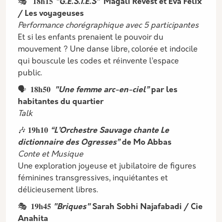
🎭 𝟏𝟖𝐡𝟏𝟓
“G.E.S.T.E.S”
Magali Revest et Eva Félix
/ Les voyageuses
Performance chorégraphique avec 5 participantes
Et si les enfants prenaient le pouvoir du
mouvement ? Une danse libre, colorée et indocile
qui bouscule les codes et réinvente l’espace
public.
🗣️ 𝟏𝟖𝐡𝟓𝟎
"Une femme arc-en-ciel”
par les
habitantes du quartier
Talk
🎶 𝟏𝟗𝐡𝟏𝟎
“L’Orchestre Sauvage chante Le
dictionnaire des Ogresses”
de Mo Abbas
Conte et Musique
Une exploration joyeuse et jubilatoire de figures
féminines transgressives, inquiétantes et
délicieusement libres.
🎭 𝟏𝟗𝐡𝟒𝟓
"Briques"
Sarah Sobhi Najafabadi / Cie
Anahita