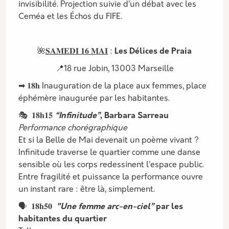
invisibilité. Projection suivie d’un débat avec les
Ceméa et les Échos du FIFE.
🌺
𝐒𝐀𝐌𝐄𝐃𝐈 𝟏𝟔 𝐌𝐀𝐈
:
Les Délices de Praia
📍18 rue Jobin, 13003 Marseille
➡ 𝟏𝟖𝐡 Inauguration de la place aux femmes, place
éphémère inaugurée par les habitantes.
🎭 𝟏𝟖𝐡𝟏𝟓
“Infinitude”
, Barbara Sarreau
Performance chorégraphique
Et si la Belle de Mai devenait un poème vivant ?
Infinitude traverse le quartier comme une danse
sensible où les corps redessinent l’espace public.
Entre fragilité et puissance la performance ouvre
un instant rare : être là, simplement.
🗣️ 𝟏𝟖𝐡𝟓𝟎
"Une femme arc-en-ciel”
par les
habitantes du quartier