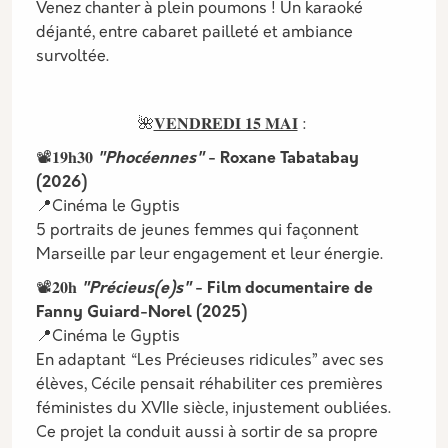
Venez chanter à plein poumons ! Un karaoké
déjanté, entre cabaret pailleté et ambiance
survoltée.
🌺
𝐕𝐄𝐍𝐃𝐑𝐄𝐃𝐈 𝟏𝟓 𝐌𝐀𝐈
:
📽️𝟏𝟗𝐡𝟑𝟎
"Phocéennes"
- Roxane Tabatabay
(2026)
📍Cinéma le Gyptis
5 portraits de jeunes femmes qui façonnent
Marseille par leur engagement et leur énergie.
📽️𝟐𝟎𝐡
"Précieus(e)s"
- Film documentaire de
Fanny Guiard-Norel (2025)
📍Cinéma le Gyptis
En adaptant “Les Précieuses ridicules” avec ses
élèves, Cécile pensait réhabiliter ces premières
féministes du XVIIe siècle, injustement oubliées.
Ce projet la conduit aussi à sortir de sa propre